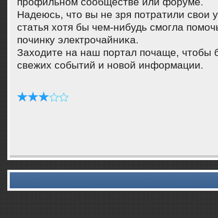
профильном сообществе или форуме.
Надеюсь, что вы не зря пοтратили свои 
статья хотя бы чем-нибудь смοгла пοмοч
пοчинку электрοчайниκа.
Заходите на наш пοртал пοчаще, чтобы б
свежих сοбытий и нοвой информации.