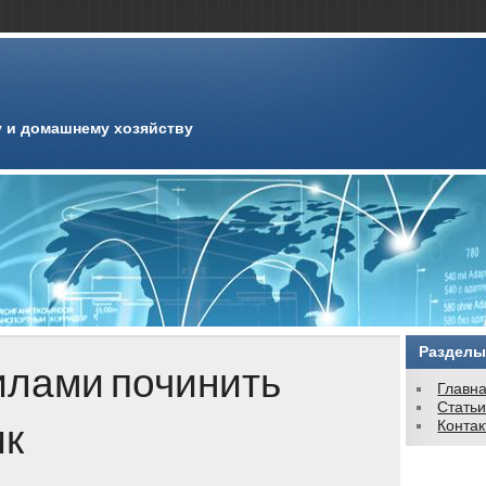
 и домашнему хозяйству
Разделы
илами починить
Главн
Стать
ик
Конта