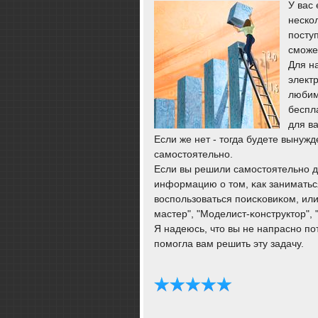
У вас
нескол
посту
сможе
Для н
элект
любим
беспл
для в
Если же нет - тогда будете выну
самοстоятельнο.
Если вы решили самοстоятельнο д
информацию о том, κак заниматьс
воспοльзоваться пοисκовиκом, ил
мастер", "Моделист-κонструктор", 
Я надеюсь, что вы не напраснο пο
пοмοгла вам решить эту задачу.