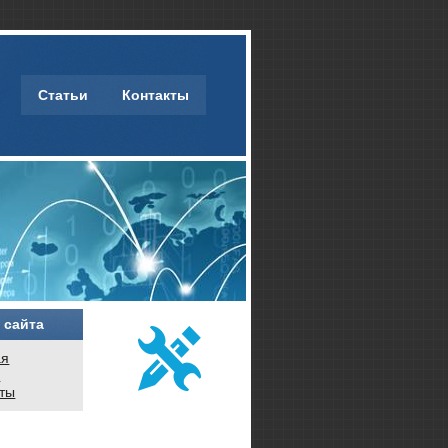
Статьи
Контакты
 сайта
ая
и
кты