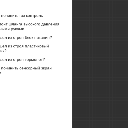
 починить газ контроль
монт шланга высокого давления
нными руками
ел из строя блок питания?
шел из строя пластиковый
ник?
шел из строя термопот?
 починить сенсорный экран
а