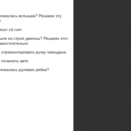
ломалась вспышка? Решаем эту
у
монт cd rom
шли из строя джинсы? Решаем этот
амостоятельно
 отремонтировать ручку чемодана
 починить авто
ломалась рулевая рейка?