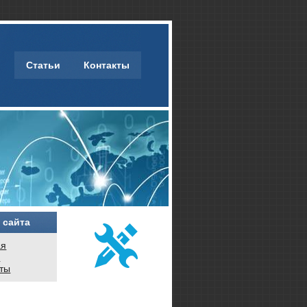
Статьи
Контакты
 сайта
ая
и
кты