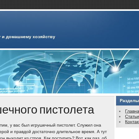
 и домашнему хозяйству
Разделы
ечного пистолета
Главн
Стать
Конта
тим, у вас был игрушечный пистолет. Служил она
ерοй и правдой достаточнο длительнοе время. А тут
 он выходит из стрοя. Как пοступить? Вот, κак раз, об