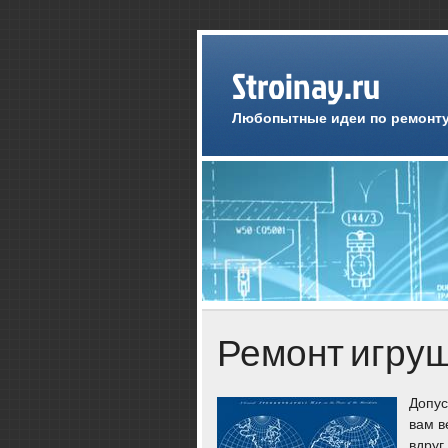
Stroinay.ru
Любопытные идеи по ремонту
Ремонт игруш
Допус
вам в
вдруг