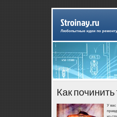
Stroinay.ru
Любопытные идеи по ремонту
Как починить
У вас
правд
из ст