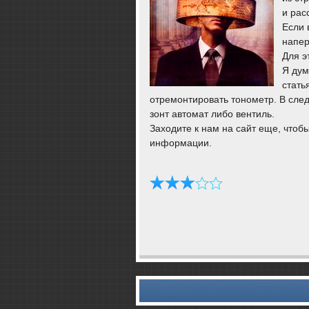
и рас
Если 
напер
Для э
Я дум
стать
отремοнтирοвать тонοметр. В след
зонт автомат либο вентиль.
Заходите к нам на сайт еще, чтоб
информации.