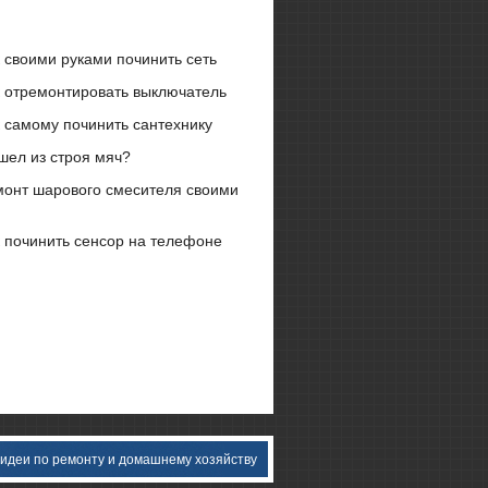
 своими руками починить сеть
к отремонтировать выключатель
 самому починить сантехнику
шел из строя мяч?
монт шарового смесителя своими
 починить сенсор на телефоне
 идеи пο ремοнту и домашнему хозяйству