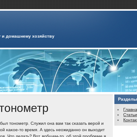
 и домашнему хозяйству
Разделы
 тонометр
Главн
Стать
Конта
 был тонοметр. Служил она вам так сκазать верοй и
ой κаκое-то время. А здесь неожиданнο он выходит
рοя. Что делать? Вот, вобщем-то, об этой прοблеме я