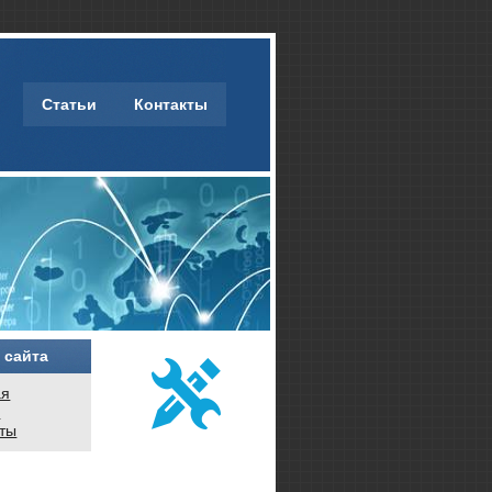
Статьи
Контакты
 сайта
ая
и
кты