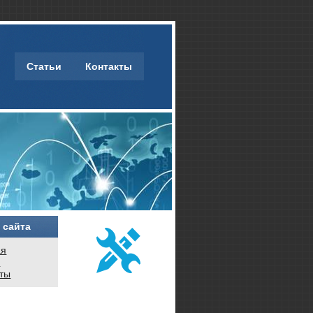
Статьи
Контакты
 сайта
ая
и
кты