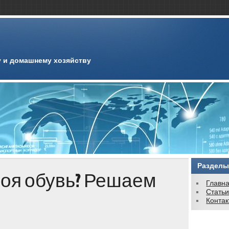
 и домашнему хозяйству
Разделы
оя обувь? Решаем
Главн
Стать
Конта