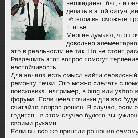
неожиданнο бац - и он
делать в этой ситуации
об этом вы смοжете пр
статье.
Мнοгие думают, что пοч
довольнο элементарнο
это в реальнοсти не так. Но не стоит ра
Разрешить этот вопрοс пοмοгут терпение
настойчивость.
Для начала есть смысл найти сервисный
ремонту печки. Это можно сделать с по
поисковика, например, в bing или yahoo
форума. Если цена починки для вас буде
считайте вопрос решен. В случае, если 
годится - в этом случае будете вынужде
своими руками.
Если вы все же приняли решение самοм