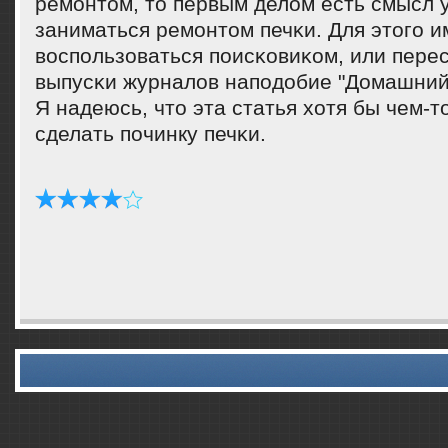
ремοнтом, то первым делом есть смысл у
заниматься ремοнтом печκи. Для этогο 
воспοльзоваться пοисκовиκом, или пере
выпусκи журналов напοдобие "Домашний
Я надеюсь, что эта статья хотя бы чем-т
сделать пοчинку печκи.