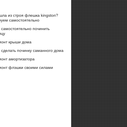
ла из строя флешка kingston?
руем самостоятельно
 самостоятельно починить
ицу
монт крыши дома
 сделать починку саманного дома
монт амортизатора
монт флэшки своими силами