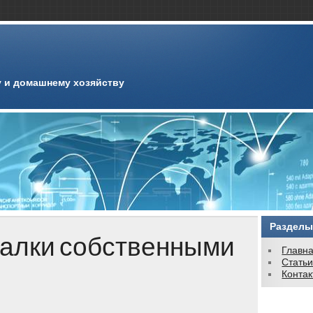
 и домашнему хозяйству
Разделы
галки собственными
Главн
Стать
Конта