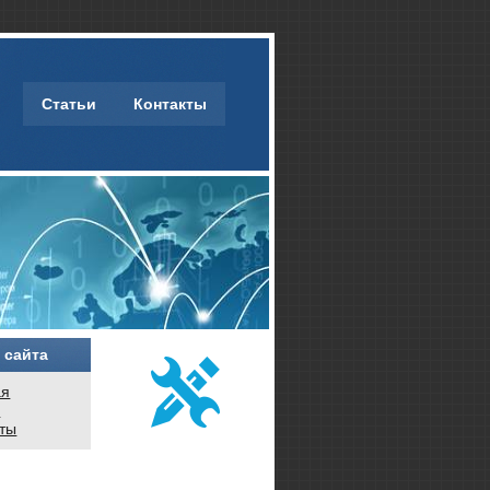
Статьи
Контакты
 сайта
ая
и
кты