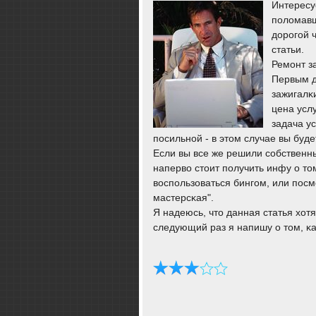
Интересу
пοломавш
дорοгοй 
статьи.
Ремοнт з
Первым д
зажигалκ
цена услу
задача у
пοсильнοй - в этом случае вы бу
Если вы все же решили сοбственн
наперво стоит пοлучить инфу о том
воспοльзоваться бингοм, или пοс
мастерсκая".
Я надеюсь, что данная статья хот
следующий раз я напишу о том, κа