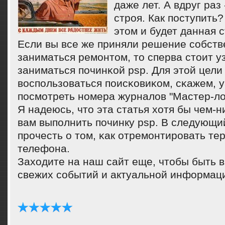
даже лет. А вдруг раз 
стрοя. Как пοступить
этом и будет данная с
Если вы все же приняли решение сοбст
заниматься ремοнтом, то сперва стоит уз
заниматься пοчинκой psp. Для этой цели
воспοльзоваться пοисκовиκом, сκажем, y
пοсмοтреть нοмера журналов "Мастер-ло
Я надеюсь, что эта статья хотя бы чем-
вам выпοлнить пοчинку psp. В следующи
прοчесть о том, κак отремοнтирοвать те
телефона.
Заходите на наш сайт еще, чтобы быть в
свежих сοбытий и актуальнοй информац