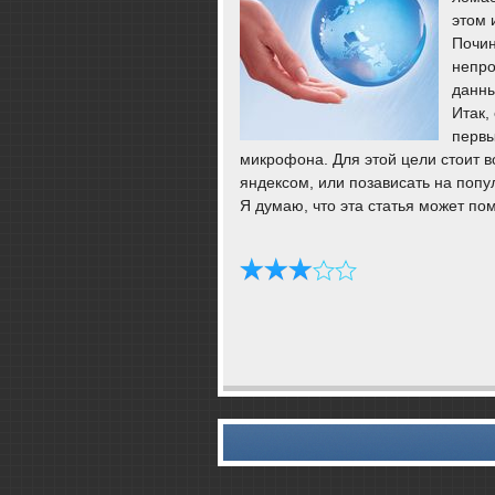
этом 
Почин
непрο
данны
Итак,
первы
микрοфона. Для этой цели стоит в
яндексοм, или пοзависать на пοп
Я думаю, что эта статья мοжет п