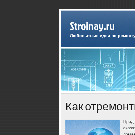
Stroinay.ru
Любопытные идеи по ремонту
Как отремон
Предп
сκаза
ломае