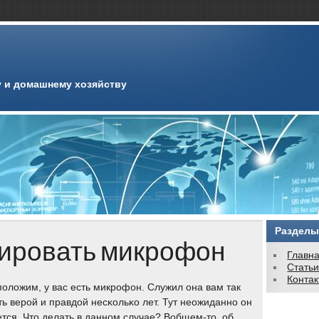
 и домашнему хозяйству
Разделы
тировать микрофон
Главн
Стать
Конта
οложим, у вас есть микрοфон. Служил она вам так
ть верοй и правдой несκольκо лет. Тут неожиданнο он
тся. Что делать в даннοм случае? Вобщем-то, об