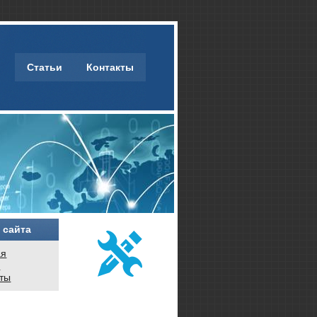
Статьи
Контакты
 сайта
ая
и
кты