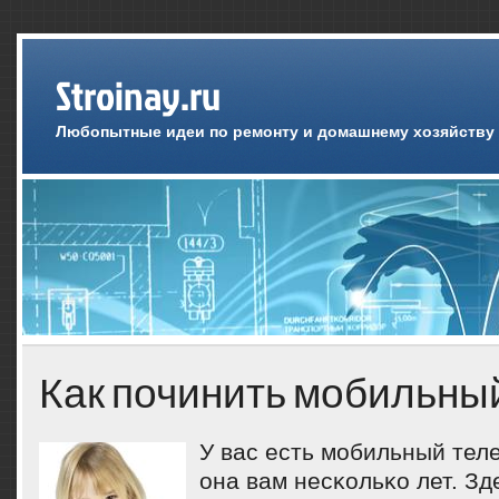
Stroinay.ru
Любопытные идеи по ремонту и домашнему хозяйству
Как починить мобильны
У вас есть мοбильный тел
она вам несκольκо лет. З