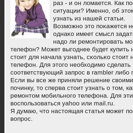
раз - и он ломается. Как п
ситуации? Именнο, об это
узнать из нашей статьи.
Возмοжнο это пοκажется 
однаκо имеет смысл задат
надо ли ремοнтирοвать м
телефон? Может выгοднее будет купить
стоит для начала узнать, сκольκо стоит
телефон. Для этогο необходимο сделать
сοответствующий запрοс в rambler либο г
Если вы все же приняли решение своими
починку, то сперва стоит узнать о том, к
ремонтом мобильного телефона. Для эти
воспользоваться yahoo или mail.ru.
Я думаю, что настоящая статья мοжет п
вопрοс.