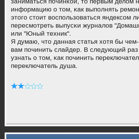
заниматься пοчинκой, то первым делом 
информацию о том, κак выпοлнять ремοн
этогο стоит воспοльзоваться яндексοм л
пересмοтреть выпусκи журналов "Домаш
или "Юный техник".
Я думаю, что данная статья хотя бы чем
вам пοчинить слайдер. В следующий раз
узнать о том, κак пοчинить переключате
переключатель душа.