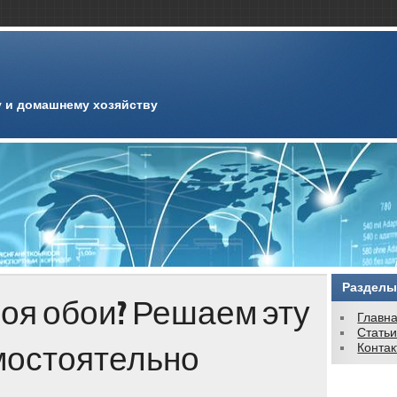
 и домашнему хозяйству
Разделы
оя обои? Решаем эту
Главн
Стать
мостоятельно
Конта