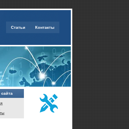
Статьи
Контакты
 сайта
ая
и
кты