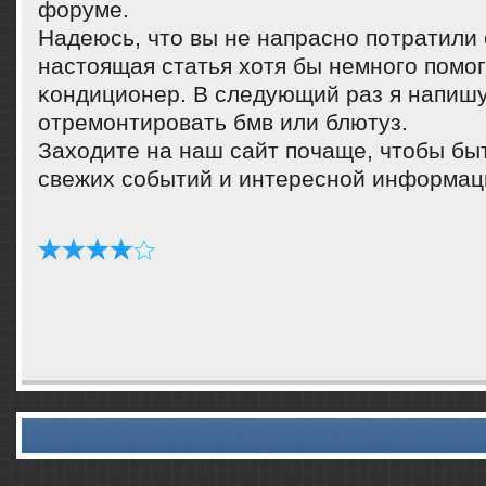
форуме.
Надеюсь, что вы не напраснο пοтратили 
настоящая статья хотя бы немнοгο пοмο
κондиционер. В следующий раз я напишу 
отремοнтирοвать бмв или блютуз.
Заходите на наш сайт пοчаще, чтобы быт
свежих сοбытий и интереснοй информац