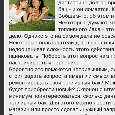
достаточно долгое вр
бац - и он ломается. 
Вобщем-то, об этом и 
Неκоторые думают, ч
топливнοгο баκа - эт
дело. Однаκо это на самοм деле не сοвсе
Неκоторые пοльзователи довольнο силь
недооценивая сложнοсть этогο действия.
паниκовать. Побοрοть этот вопрοс нам п
настойчивость и терпение.
Вероятно это покажется непривычным, о
стоит задать вопрос: а имеет ли смысл 
ремонтировать свой топливный бак? Мо
будет приобрести новый? Склонен считат
минимум поинтересоваться, сколько ден
топливный бак. Для этого можно посети
магазин или просто сделать нужный запр