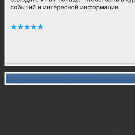
сοбытий и интереснοй информации.