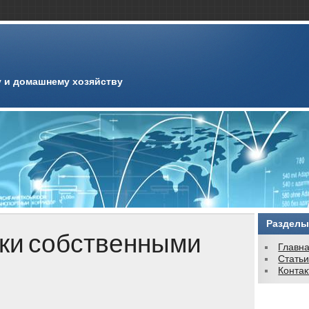
 и домашнему хозяйству
Разделы
тки собственными
Главн
Стать
Конта