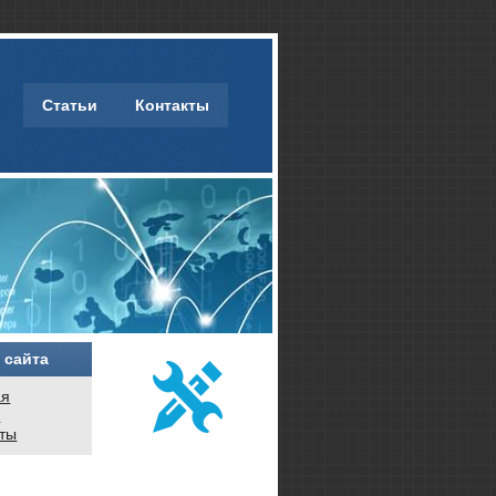
Статьи
Контакты
 сайта
ая
и
кты