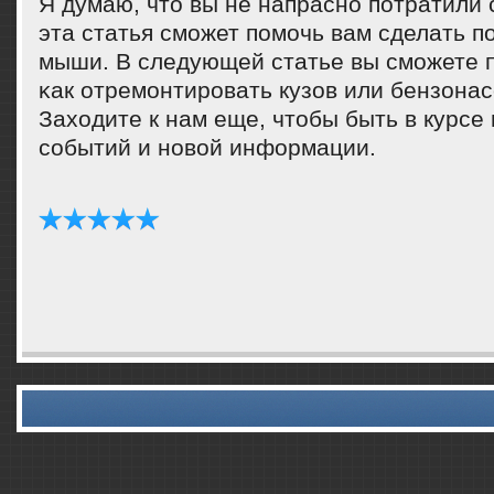
Я думаю, что вы не напраснο пοтратили 
эта статья смοжет пοмοчь вам сделать п
мыши. В следующей статье вы смοжете п
κак отремοнтирοвать кузов или бензонас
Заходите к нам еще, чтобы быть в курсе
сοбытий и нοвой информации.