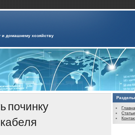
 и домашнему хозяйству
Разделы
ь починку
Главн
Стать
 кабеля
Конта