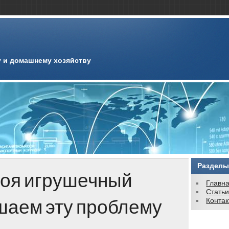
 и домашнему хозяйству
Разделы
роя игрушечный
Главн
Стать
шаем эту проблему
Конта