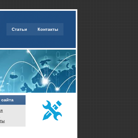
Статьи
Контакты
 сайта
ая
и
кты