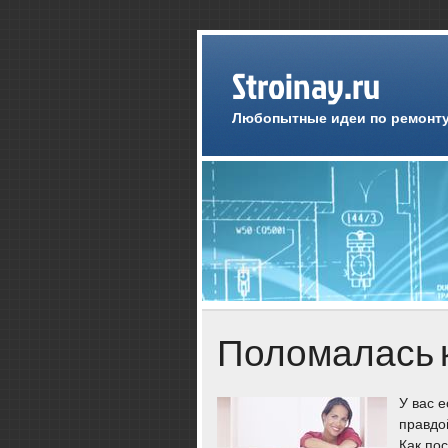
Stroinay.ru
Любопытные идеи по ремонту
Поломалась 
У вас е
правдо
Как пο