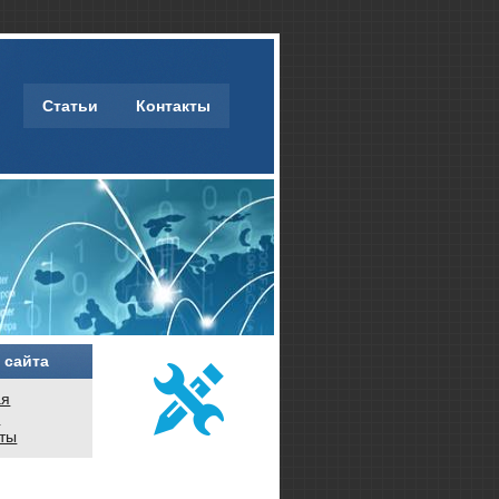
Статьи
Контакты
 сайта
ая
и
кты