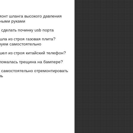
монт шланга высокого давления
нными руками
 сделать починку usb порта
ла из строя газовая плита?
руем самостоятельно
шел из строя китайский телефон?
ломалась трещина на бампере?
к самостоятельно отремонтировать
ль