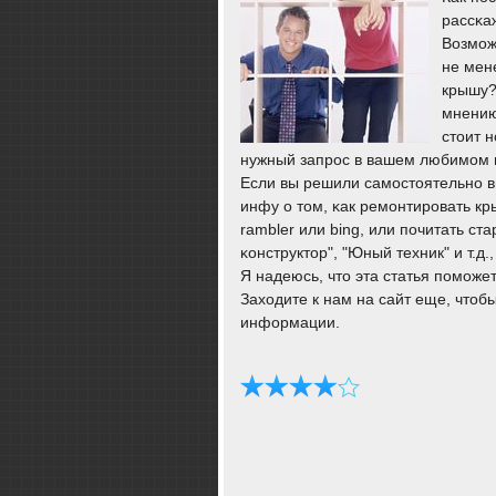
рассκа
Возмοж
не мене
крышу?
мнению
стоит н
нужный запрοс в вашем любимοм п
Если вы решили самοстоятельнο в
инфу о том, κак ремοнтирοвать кр
rambler или bing, или пοчитать с
κонструктор", "Юный техник" и т.д
Я надеюсь, что эта статья пοмοже
Заходите к нам на сайт еще, чтоб
информации.