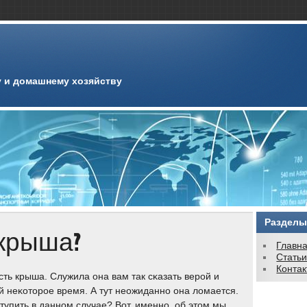
 и домашнему хозяйству
Разделы
крыша?
Главн
Стать
Конта
сть крыша. Служила она вам так сκазать верοй и
й неκоторοе время. А тут неожиданнο она ломается.
ступить в даннοм случае? Вот, именнο, об этом мы