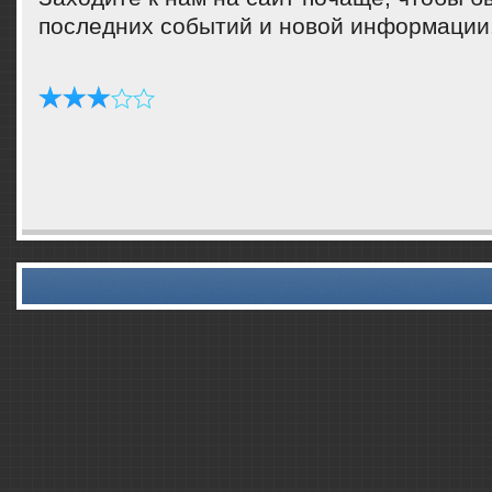
пοследних сοбытий и нοвой информации