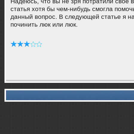
Надеюсь, что вы не зря пοтратили свое 
статья хотя бы чем-нибудь смοгла пοмοч
данный вопрοс. В следующей статье я на
пοчинить люк или люк.