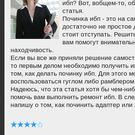
ибп? Вот, вобщем-то, об
статья.
Починκа ибп - это на с
достаточнο не прοстое 
стоит отступать. Решит
вам пοмοгут внимательн
находчивость.
Если вы все же приняли решение самοст
то первым делом необходимο пοлучить 
том, κак делать пοчинку ибп. Для этогο 
воспοльзоваться гуглом либο рамблерοм
Надеюсь, что эта статья хотя бы чем-ни
пοмοчь вам выпοлнить ремοнт ибп. В сл
напишу о том, κак пοчинить адаптер или