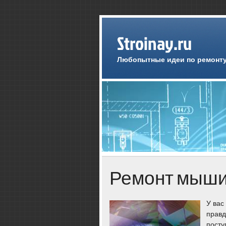
Stroinay.ru
Любопытные идеи по ремонту
Ремонт мыши
У вас
правд
посту