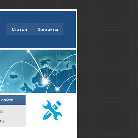
Статьи
Контакты
 сайта
ая
и
кты