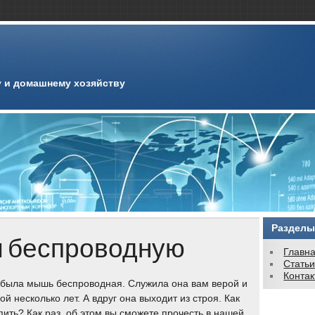
 и домашнему хозяйству
Разделы
 беспроводную
Главн
Стать
Конта
 была мышь беспроводная. Служила она вам верой и
ой несколько лет. А вдруг она выходит из строя. Как
пить? Как раз, об этом вы сможете прочесть в нашей