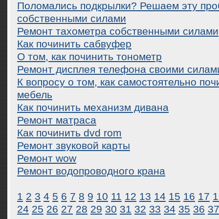
Поломались подкрылки? Решаем эту про
собственными силами
Ремонт тахометра собственными силами
Как починить сабвуфер
О том, как починить тонометр
Ремонт дисплея телефона своими силам
К вопросу о том, как самостоятельно по
мебель
Как починить механизм дивана
Ремонт матраса
Как починить dvd rom
Ремонт звуковой карты
Ремонт wow
Ремонт водопроводного крана
1
2
3
4
5
6
7
8
9
10
11
12
13
14
15
16
17
1
24
25
26
27
28
29
30
31
32
33
34
35
36
3